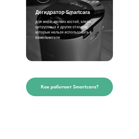
Дегидратор Smartcara
для жира, мелких костей, хлеба,
цитрусовых и других отходов,
которые нельзя использовать в
измельчителе
Как работает Smartcara?