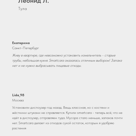
Леонид Л.
Тула
Екатерина
Санкт-Петербург
Живу в квартире, где невозможно установить измельчитель - старые
трубы, небольшая кухня. Smartcara оказалась отличным выбором! Запаха
нет и не нужно выбрасывать пищевые отходы.
Lida_98
Москва
Установили диспоузер год назад. Вещь классная, но с костями и
жёсткими штуками не справляется. Купили smartcara - теперь всё, что не
идёт в диспоузер, отправляем туда. Мусора стало меньше, запахов почти
нет. Smartcara делает из отходов сухой остаток, которым я удобряю
растения