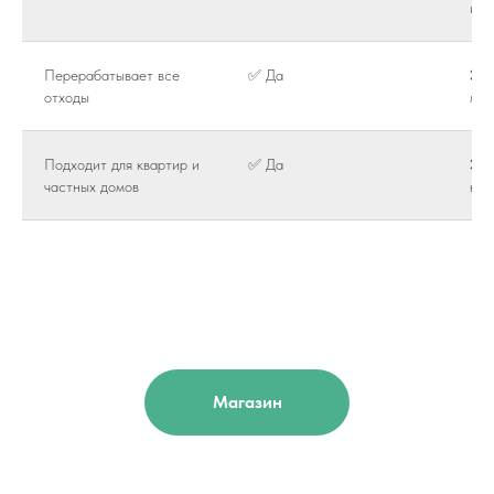
из 
Перерабатывает все
✅ Да
❌ Т
отходы
мяг
Подходит для квартир и
✅ Да
❌ 
частных домов
кан
Магазин