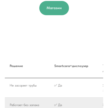
Магазин
Решение
Smartcara+диспоузер
Тол
ди
Не засоряет трубы
✅ Да
❌ 
зас
Работает без запаха
✅ Да
❌ Е