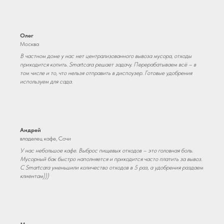
Олег
Москва
В частном доме у нас нет централизованного вывоза мусора, отходы
приходится копить. Smartcara решает задачу. Перерабатываем всё – в
том числе и то, что нельзя отправить в диспоузер. Готовые удобрения
используем для сада.
Андрей
владелец кафе, Сочи
У нас небольшое кафе. Выброс пищевых отходов – это головная боль.
Мусорный бак быстро наполняется и приходится часто платить за вывоз.
С Smartcara уменьшили количество отходов в 5 раз, а удобрения раздаем
клиентам)))