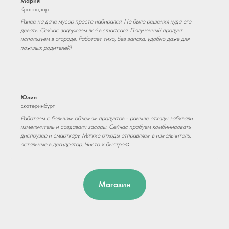
Мария
Краснодар
Ранее на даче мусор просто набирался. Не было решения куда его
девать. Сейчас загружаем всё в smartcara. Полученный продукт
используем в огороде. Работает тихо, без запаха, удобно даже для
пожилых родителей!
Юлия
Екатеринбург
Работаем с большим объемом продуктов - раньше отходы забивали
измельчитель и создавали засоры. Сейчас пробуем комбинировать
диспоузер и смарткару. Мягкие отходы отправляем в измельчитель,
остальные в дегидратор. Чисто и быстро☺️
Магазин