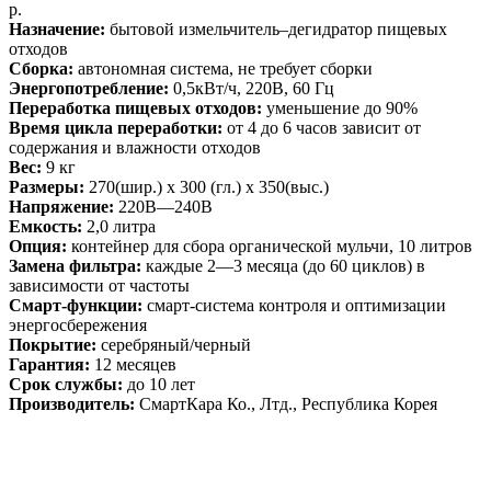
р.
Назначение:
б
ытовой измельчитель
–
дегидратор пищевых
отходов
Сборка:
а
втономная система, не требует сборки
Энергопотребление:
0,5
кВт/ч, 220В, 60 Гц
Переработка пищевых отходов:
уменьшение до 90%
Время цикла переработки:
от 4 до 6 часов зависит от
содержания и влажности отходов
Вес:
9
кг
Размеры:
270(шир.) х 300 (гл.) х 350(выс.)
Напряжение:
220В
—
240В
Емкость:
2
,0 литра
Опция:
контейнер для сбора органической мульчи, 10 литров
Замена фильтра:
каждые 2—3 месяца (до 60 циклов) в
зависимости от частоты
Смарт-функции:
смарт-система контроля и оптимизации
энергосбережения
Покрытие:
серебряный/черный
Гарантия:
12 месяцев
Срок службы:
до 10 ле
т
Производитель:
СмартКара Ко., Лтд., Республика Корея