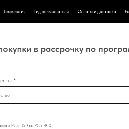
Технология
Гид пользователя
Оплата и доставка
Р
окупки в рассрочку по прогр
ество*
*
ашего PCS-350 на PCS-400